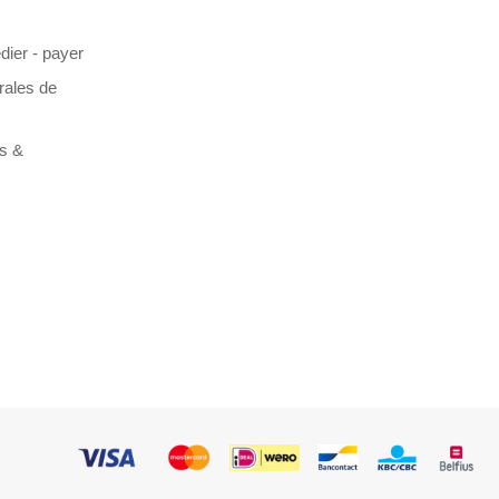
dier - payer
rales de
es &