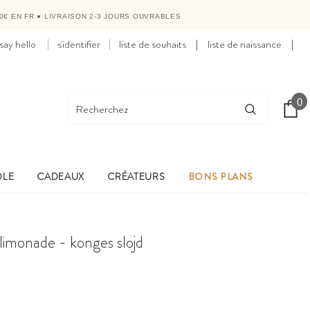
0€ EN FR
●
LIVRAISON 2-3 JOURS OUVRABLES
say hello
s'identifier
liste de souhaits
|
liste de naissance
|
0
OLE
CADEAUX
CRÉATEURS
BONS PLANS
- limonade - konges slojd