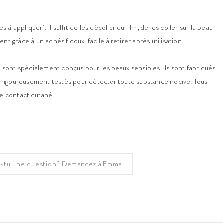
 à appliquer : il suffit de les décoller du film, de les coller sur la peau
t grâce à un adhésif doux, facile à retirer après utilisation.
s sont spécialement conçus pour les peaux sensibles. Ils sont fabriqués
et rigoureusement testés pour détecter toute substance nocive. Tous
le contact cutané.
-tu une question?
Demandez à Emma