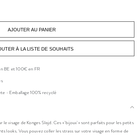
OUTER À LA LISTE DE SOUHAITS
 en BE et 100€ en FR
es
ète - Emballage 100% recyclé
 le visage de Konges Sløjd. Ces « bijoux » sont parfaits pour les petits
nts looks. Vous pouvez coller les strass sur votre visage en forme de