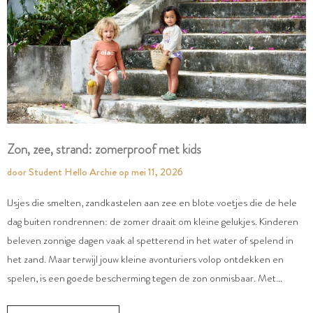
Zon, zee, strand: zomerproof met kids
door Student Hello Archie
op
mei 11, 2026
IJsjes die smelten, zandkastelen aan zee en blote voetjes die de hele
dag buiten rondrennen: de zomer draait om kleine gelukjes. Kinderen
beleven zonnige dagen vaak al spetterend in het water of spelend in
het zand. Maar terwijl jouw kleine avonturiers volop ontdekken en
spelen, is een goede bescherming tegen de zon onmisbaar. Met
enkele doordachte essentials zoals een kwalitatieve zonnebril, een