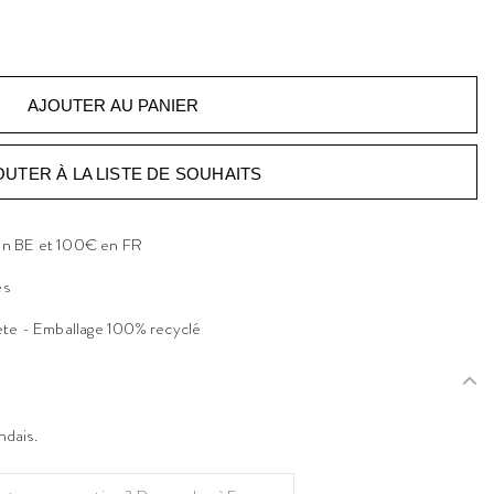
OUTER À LA LISTE DE SOUHAITS
 en BE et 100€ en FR
es
ète - Emballage 100% recyclé
ndais.