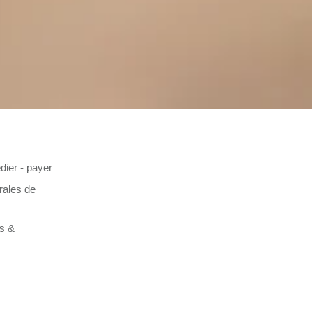
dier - payer
rales de
es &