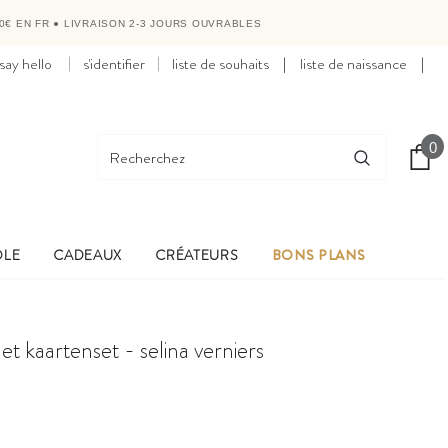
0€ EN FR
●
LIVRAISON 2-3 JOURS OUVRABLES
say hello
s'identifier
liste de souhaits
|
liste de naissance
|
0
OLE
CADEAUX
CRÉATEURS
BONS PLANS
t kaartenset - selina verniers