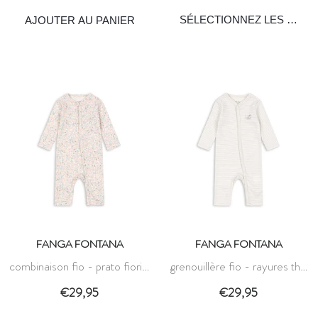
AJOUTER AU PANIER
FANGA FONTANA
FANGA FONTANA
combinaison fio - prato fiori -
grenouillère fio - rayures thé
fanga fontana
gris duvet - fanga fontana
€29,95
€29,95