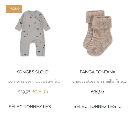
PROMO
KONGES SLOJD
FANGA FONTANA
combinaison nouveau-né
chaussettes en maille fine
manches longues - lemon
lana - sheer bliss - fanga
€23,95
€8,95
€39,95
harbor - konges slojd
fontana