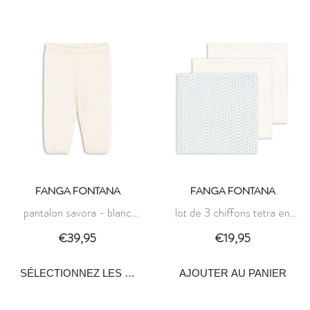
FANGA FONTANA
FANGA FONTANA
pantalon savora - blanc
lot de 3 chiffons tetra en
antique - fanga fontana
mousseline bellini - punto blu
€39,95
€19,95
- fanga fontana
AJOUTER AU PANIER