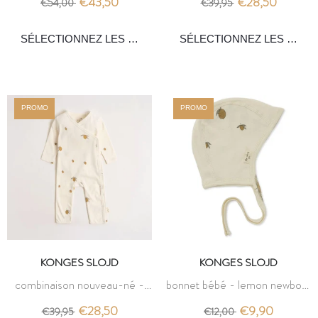
€43,50
€28,50
€54,00
€39,95
PROMO
PROMO
KONGES SLOJD
KONGES SLOJD
combinaison nouveau-né -
bonnet bébé - lemon newborn
citron - konges slojd
helmet - konges slojd
€28,50
€9,90
€39,95
€12,00