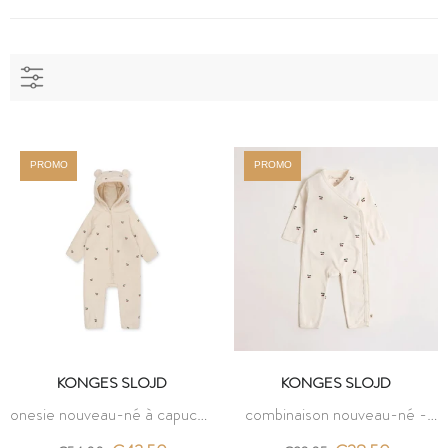
PROMO
PROMO
KONGES SLOJD
KONGES SLOJD
onesie nouveau-né à capuche
combinaison nouveau-né -
- cherry - konges slojd
cerise - konges slojd