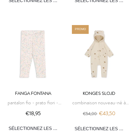
PROMO
FANGA FONTANA
KONGES SLOJD
pantalon fio - prato fiori -
combinaison nouveau-né à
fanga fontana
capuche - lemon - konges
€18,95
€43,50
€54,00
slojd