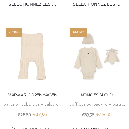
PROMO
PROMO
MARMAR COPENHAGEN
KONGES SLOJD
pantalon bébé piva - palourde
coffret nouveau-né - écru -
- marmar copenhagen
konges slojd
€17,95
€53,95
€28,50
€59,95