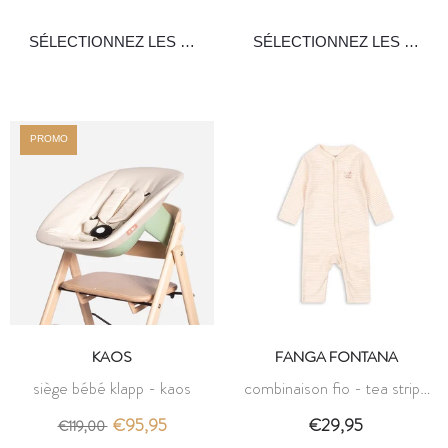
PROMO
KAOS
FANGA FONTANA
siège bébé klapp - kaos
combinaison fio - tea stripe
cameo - fanga fontana
€95,95
€29,95
€119,00