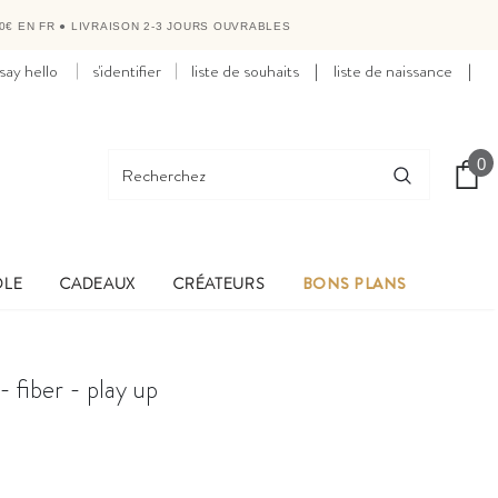
0€ EN FR
●
LIVRAISON 2-3 JOURS OUVRABLES
say hello
s'identifier
liste de souhaits
|
liste de naissance
|
0
OLE
CADEAUX
CRÉATEURS
BONS PLANS
- fiber - play up