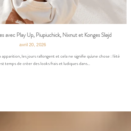
es avec Play Up, Piupiuchick, Nixnut et Konges Sløjd
avril 20, 2026
n apparition, les jours rallongent et cela ne signifie qu'une chose : l'été
est temps de créer des looks frais et ludiques dans...