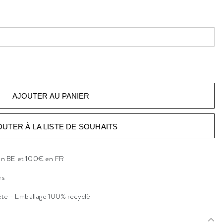
OUTER À LA LISTE DE SOUHAITS
 en BE et 100€ en FR
es
ète - Emballage 100% recyclé