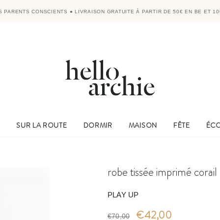
RS PARENTS CONSCIENTS
●
LIVRAISON GRATUITE À PARTIR DE 50€ EN BE ET 10
E
SUR LA ROUTE
DORMIR
MAISON
FÊTE
ÉC
robe tissée imprimé corail 
PLAY UP
€42,00
€70,00