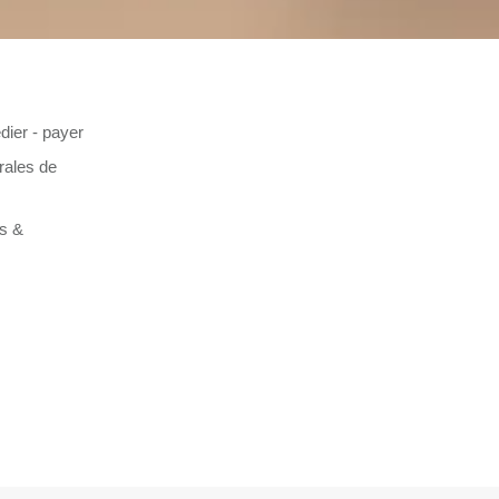
dier - payer
rales de
es &