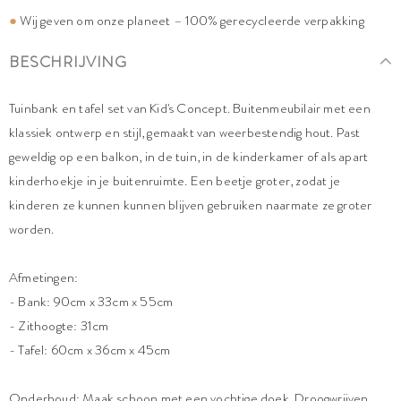
●
Wij geven om onze planeet – 100% gerecycleerde verpakking
BESCHRIJVING
Tuinbank en tafel set van Kid's Concept. Buitenmeubilair met een
klassiek ontwerp en stijl, gemaakt van weerbestendig hout. Past
geweldig op een balkon, in de tuin, in de kinderkamer of als apart
kinderhoekje in je buitenruimte. Een beetje groter, zodat je
kinderen ze kunnen kunnen blijven gebruiken naarmate ze groter
worden.
Afmetingen:
- Bank: 90cm x 33cm x 55cm
- Zithoogte: 31cm
- Tafel: 60cm x 36cm x 45cm
Onderhoud: Maak schoon met een vochtige doek. Droogwrijven