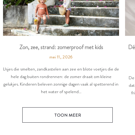
Dé
Zon, zee, strand: zomerproof met kids
mei 11, 2026
IJsjes die smelten, zandkastelen aan zee en blote voetjes die de
hele dag buiten rondrennen: de zomer draait om kleine
De 
gelukjes. Kinderen beleven zonnige dagen vaak al spetterend in
dat
het water of spelend...
fr
TOON MEER