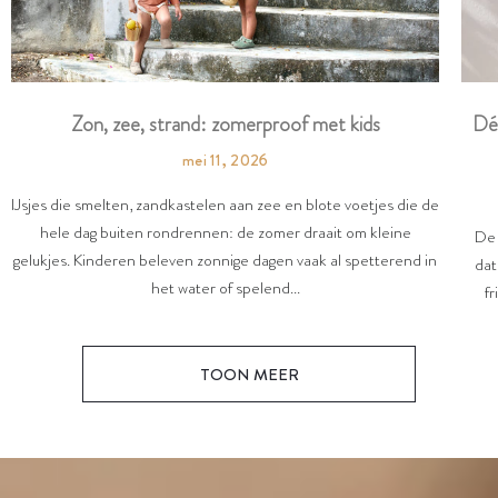
Dé
Zon, zee, strand: zomerproof met kids
mei 11, 2026
IJsjes die smelten, zandkastelen aan zee en blote voetjes die de
hele dag buiten rondrennen: de zomer draait om kleine
De 
gelukjes. Kinderen beleven zonnige dagen vaak al spetterend in
dat
het water of spelend...
fr
TOON MEER