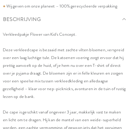
●
Wij geven om onze planeet – 100% gerecycleerde verpakking
BESCHRIJVING
Verkleedpakje Flower van Kid's Concept.
Deze verkleedcape is bezaaid met zachte vilten bloemen, verspreid
over een laag luchtige tule. De katoenen voering zorgt ervoor dat hij
prettig aanvoelt op de huid, of je hem nu over een T-shirt of direct
over je pyjama draagt. De bloemen zijn er in felle kleuren en zorgen
voor een speelse mix tussen verkleedkleding en alledaagse
gezelligheid – klaar voor nep-picknicks, avonturen in de tuin of rustig
lezen op de bank.
De cape is geschikt vanaf ongeveer 3 jaar, makkelijk vast te maken
en licht om te dragen. Hij kan de mantel van een weide-superheld
worden, een zachte vermomming, of gewoon iets dat het opruimen