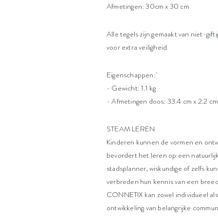
Afmetingen: 30cm x 30 cm
Alle tegels zijn gemaakt van niet-gift
voor extra veiligheid.
Eigenschappen:
- Gewicht: 1.1 kg
- Afmetingen doos: 33.4 cm x 2.2 cm
STEAM LEREN
Kinderen kunnen de vormen en ontwe
bevordert het leren op een natuurlij
stadsplanner, wiskundige of zelfs k
verbreden hun kennis van een breed
CONNETIX kan zowel individueel als
ontwikkeling van belangrijke commun