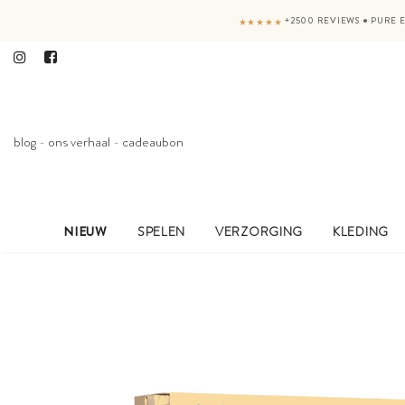
+2500 REVIEWS
●
PURE E
★★★★★
blog
-
ons verhaal
-
cadeaubon
NIEUW
SPELEN
VERZORGING
KLEDING