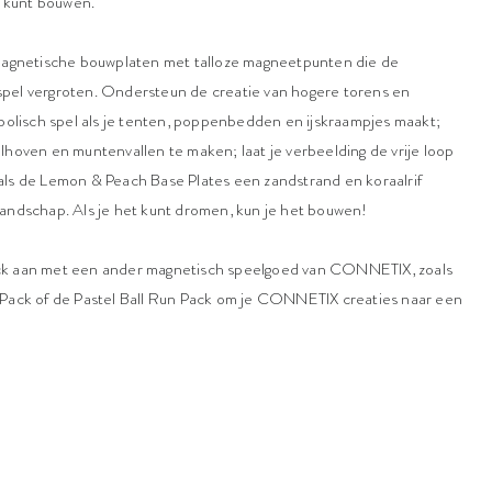
g kunt bouwen.
 magnetische bouwplaten met talloze magneetpunten die de
spel vergroten. Ondersteun de creatie van hogere torens en
mbolisch spel als je tenten, poppenbedden en ijskraampjes maakt;
lhoven en muntenvallen te maken; laat je verbeelding de vrije loop
als de Lemon & Peach Base Plates een zandstrand en koraalrif
landschap. Als je het kunt dromen, kun je het bouwen!
ck aan met een ander
magnetisch speelgoed
van
CONNETIX
, zoals
 Pack
of de
Pastel Ball Run Pack
om je CONNETIX creaties naar een