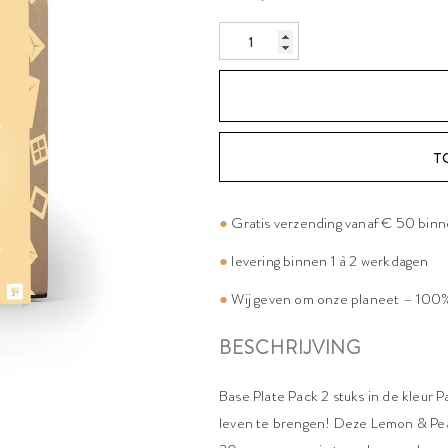
T
●
Gratis verzending vanaf € 50 bin
●
levering binnen 1 à 2 werkdagen
●
Wij geven om onze planeet – 100%
BESCHRIJVING
Base Plate Pack 2 stuks in de kleu
leven te brengen! Deze Lemon & Pea