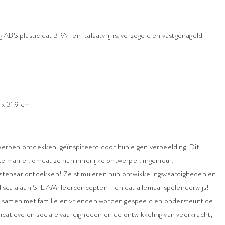
ig ABS plastic dat BPA- en ftalaatvrij is, verzegeld en vastgenageld
 x 31.9 cm
rpen ontdekken, geïnspireerd door hun eigen verbeelding. Dit
ke manier, omdat ze hun innerlijke ontwerper, ingenieur,
unstenaar ontdekken! Ze stimuleren hun ontwikkelingsvaardigheden en
 scala aan STEAM-leerconcepten - en dat allemaal spelenderwijs!
 samen met familie en vrienden worden gespeeld en ondersteunt de
icatieve en sociale vaardigheden en de ontwikkeling van veerkracht,