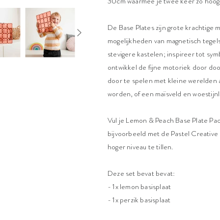
30cm waarmee je twee keer zo hoo
De Base Plates zijn grote krachtige
mogelijkheden van magnetisch tegel
stevigere kastelen; inspireer tot sy
ontwikkel de fijne motoriek door doo
door te spelen met kleine werelden 
worden, of een maïsveld en woestijn
Vul je Lemon & Peach Base Plate Pa
bijvoorbeeld met de
Pastel Creative
hoger niveau te tillen.
Deze set bevat bevat:
- 1x lemon basisplaat
- 1x perzik basisplaat