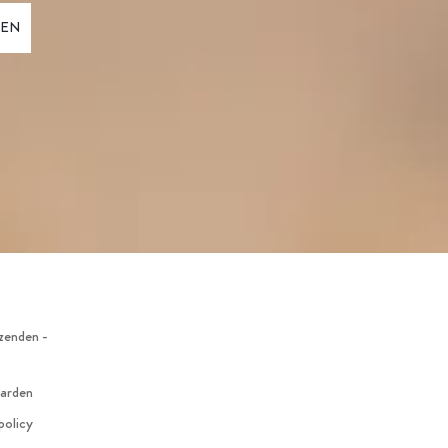
zenden -
arden
policy