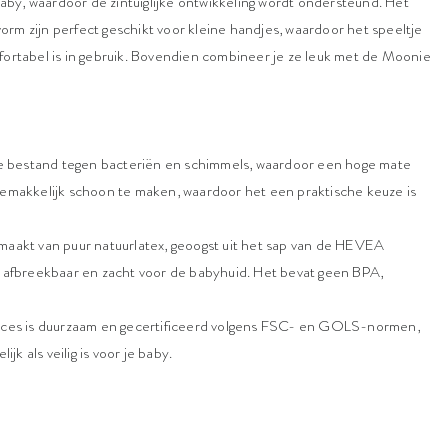
by, waardoor de zintuiglijke ontwikkeling wordt ondersteund. Het
rm zijn perfect geschikt voor kleine handjes, waardoor het speeltje
fortabel is in gebruik. Bovendien combineer je ze leuk met de Moonie
ture bestand tegen bacteriën en schimmels, waardoor een hoge mate
 gemakkelijk schoon te maken, waardoor het een praktische keuze is
s gemaakt van puur natuurlatex, geoogst uit het sap van de HEVEA
ch afbreekbaar en zacht voor de babyhuid. Het bevat geen BPA,
proces is duurzaam en gecertificeerd volgens FSC- en GOLS-normen,
ijk als veilig is voor je baby.