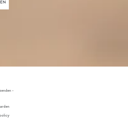
zenden -
arden
policy