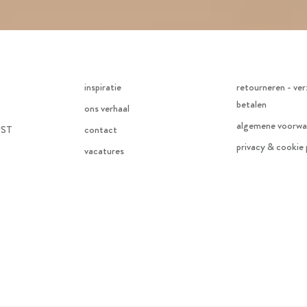
inspiratie
retourneren - ver
betalen
ons verhaal
algemene voorwa
JST
contact
privacy & cookie 
vacatures