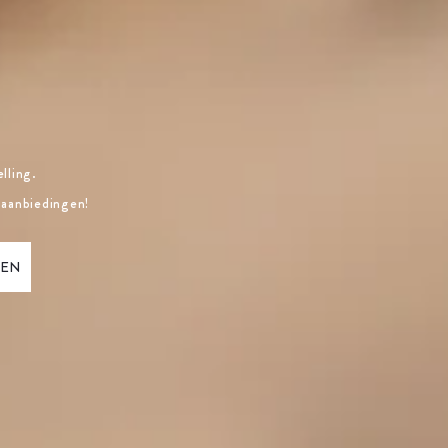
lling.
 aanbiedingen!