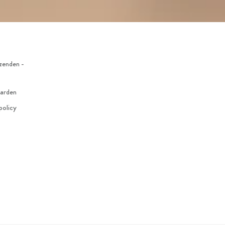
zenden -
arden
policy