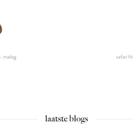
- maileg
safari f
laatste blogs