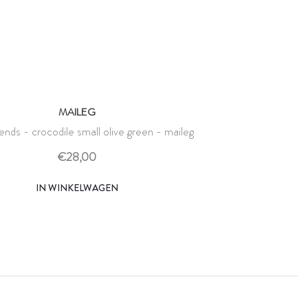
MAILEG
riends - crocodile small olive green - maileg
€28,00
IN WINKELWAGEN