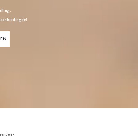
lling.
 aanbiedingen!
zenden -