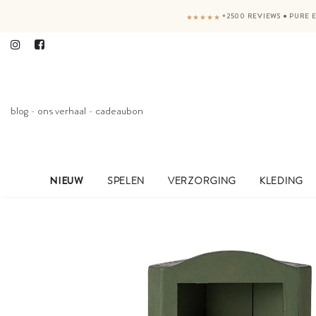
+2500 REVIEWS
●
PURE E
★★★★★
blog
-
ons verhaal
-
cadeaubon
NIEUW
SPELEN
VERZORGING
KLEDING