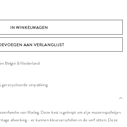
OEVOEGEN AAN VERLANGLIJST
nen België & Nederland
 gerecycleerde verpakking
enfamilie van Maileg. Deze kast is geknipt om al je muizenspulletjes
ntage afwerking - er kunnen kleurverschillen in de verf zitten. Deze