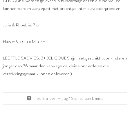
CLiCQUES worden geleverd in huisvormige dozen die individueel
kunnen worden aangepast met prachtige interieurachtergronden.
Julie & Phoebie: 7 cm
Huisje: 9 x 6.5 x 13.5 cm
LEEFTIJDSADVIES: 3+ (CLiCQUES zijn niet geschikt voor kinderen
jonger dan 36 maanden vanwege de kleine onderdelen die
verstikkingsgevaar kunnen opleveren.)
Heeft u een vraag?
Stel ze aan Emma