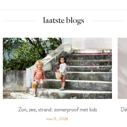
laatste blogs
Dé
Zon, zee, strand: zomerproof met kids
mei 11, 2026