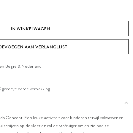
OEVOEGEN AAN VERLANGLIJST
nen België & Nederland
 gerecycleerde verpakking
id's Concept. Een leuke activiteit voor kinderen terwijl volwassenen
schijven op de vloer en rol de stofzuiger om en zie hoe ze