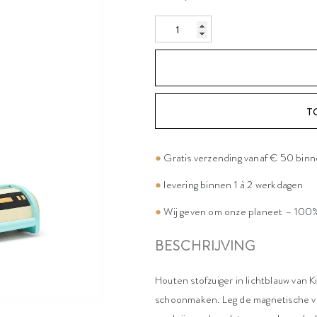
T
●
Gratis verzending vanaf € 50 bin
●
levering binnen 1 à 2 werkdagen
●
Wij geven om onze planeet – 100%
BESCHRIJVING
Houten stofzuiger in lichtblauw van K
schoonmaken. Leg de magnetische vuil