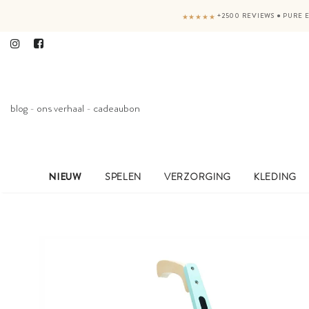
+2500 REVIEWS
●
PURE E
★★★★★
blog
-
ons verhaal
-
cadeaubon
NIEUW
SPELEN
VERZORGING
KLEDING