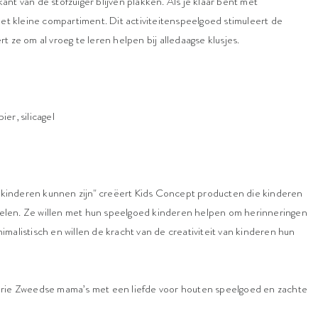
nt van de stofzuiger blijven plakken. Als je klaar bent met
het kleine compartiment. Dit activiteitenspeelgoed stimuleert de
 ze om al vroeg te leren helpen bij alledaagse klusjes.
ier, silicagel
inderen kunnen zijn" creëert Kids Concept producten die kinderen
 spelen. Ze willen met hun speelgoed kinderen helpen om herinneringen
malistisch en willen de kracht van de creativiteit van kinderen hun
drie Zweedse mama’s met een liefde voor houten speelgoed en zachte