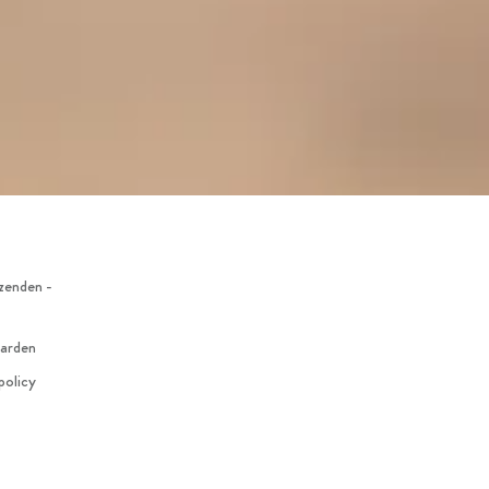
zenden -
arden
policy