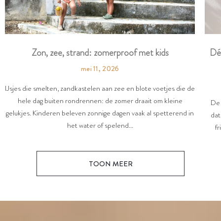
Dé
Zon, zee, strand: zomerproof met kids
mei 11, 2026
IJsjes die smelten, zandkastelen aan zee en blote voetjes die de
hele dag buiten rondrennen: de zomer draait om kleine
De 
gelukjes. Kinderen beleven zonnige dagen vaak al spetterend in
dat
het water of spelend...
fr
TOON MEER