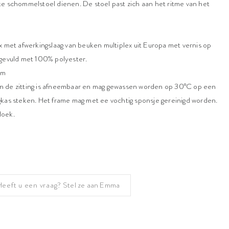
leuke schommelstoel dienen. De stoel past zich aan het ritme van het
x met afwerkingslaag van beuken multiplex uit Europa met vernis op
 gevuld met 100% polyester.
cm
n de zitting is afneembaar en mag gewassen worden op 30°C op een
gkas steken. Het frame mag met ee vochtig sponsje gereinigd worden.
doek.
Heeft u een vraag?
Stel ze aan Emma