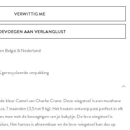
VERWITTIG ME
OEVOEGEN AAN VERLANGLIJST
nen België & Nederland
 gerecycleerde verpakking
de kleur Camel van Charlie Crane. Deze wiegstoel is een musthave
 ca. 7 maanden (3,5 tot 9 kg). Het houten ontwerp past perfect in elk
es mee met de bewegingen van je babytje. De levo wiegstoel is
sities. Het harnas is afneembaar en de levo-wiegstoel kan dus op