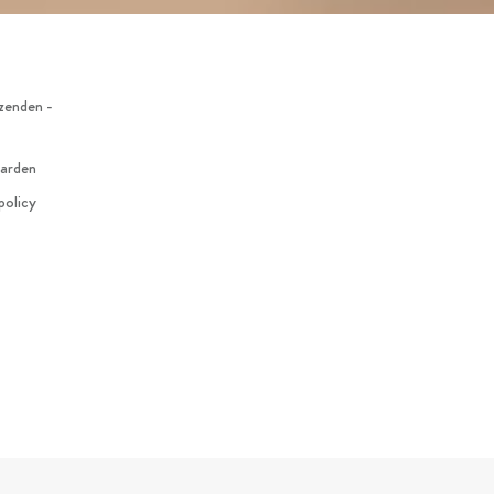
zenden -
arden
policy