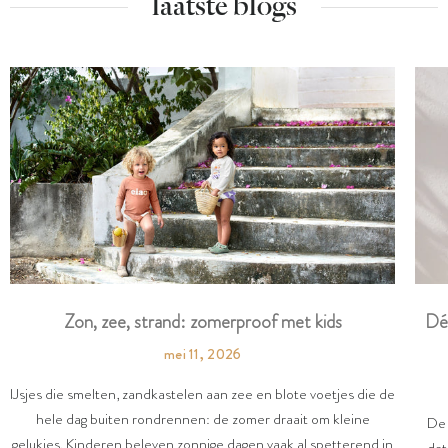
laatste blogs
Dé
Zon, zee, strand: zomerproof met kids
mei 11, 2026
IJsjes die smelten, zandkastelen aan zee en blote voetjes die de
hele dag buiten rondrennen: de zomer draait om kleine
De 
gelukjes. Kinderen beleven zonnige dagen vaak al spetterend in