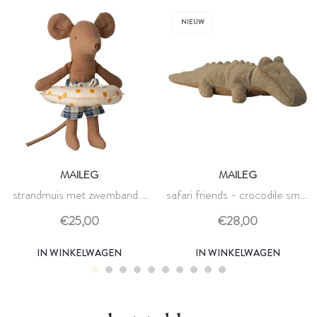
NIEUW
MAILEG
MAILEG
strandmuis met zwemband -
safari friends - crocodile small
kleine broer - maileg
olive green - maileg
€25,00
€28,00
IN WINKELWAGEN
IN WINKELWAGEN