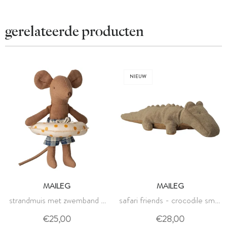
gerelateerde producten
NIEUW
MAILEG
MAILEG
strandmuis met zwemband -
safari friends - crocodile small
kleine broer - maileg
olive green - maileg
€25,00
€28,00