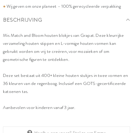
●
Wij geven om onze planeet – 100% gerecycleerde verpakking
BESCHRIJVING
Mis Match and Bloom houten blokjes van Grapat. Deze kleurrijke
verzameling houten stippen en L-vormige houten vormen kan
gebruikt worden om vrij te creëren, voor mozaïeken of om
geometrische figuren te ontdekken.
Deze set bestaat uit 400+ kleine houten stukjes in twee vormen en
36 kleuren van de regenboog. Inclusief een GOTS-gecertificeerde
katoenen tas.
Aanbevolen voor kinderen vanaf 3 jaar.
Heeft u een vraag?
Stel ze aan Emma