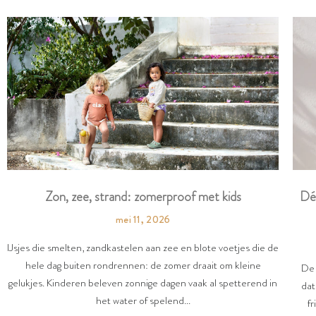
Dé
Zon, zee, strand: zomerproof met kids
mei 11, 2026
IJsjes die smelten, zandkastelen aan zee en blote voetjes die de
hele dag buiten rondrennen: de zomer draait om kleine
De 
gelukjes. Kinderen beleven zonnige dagen vaak al spetterend in
dat
het water of spelend...
fr