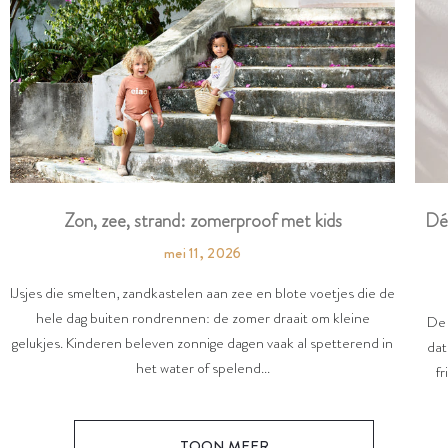
Dé
Zon, zee, strand: zomerproof met kids
mei 11, 2026
IJsjes die smelten, zandkastelen aan zee en blote voetjes die de
hele dag buiten rondrennen: de zomer draait om kleine
De 
gelukjes. Kinderen beleven zonnige dagen vaak al spetterend in
dat
het water of spelend...
fr
TOON MEER