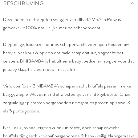
BESCHRIJVING
Deze heerlijke sheepskin snuggler van BINIBAMBA in Rose is
gemaakt uit 100% natuurlijke merino schapenvacht.
Dieppolige, luxueuze merinos schapenvacht voeringen houden uw
baby super knus & op een optimale temperatuur, ongeacht het
seizoen. BINIBAMBA is het ultieme babyvoedsel en zorgt ervoor dat
je baby slaapt als een roos - natuurlijk.
Vind comfort - BINIBAMBA's schapenvacht knuffels passen in elke
buggy, wiegje, Mozes mand of wipstoeltje vanaf de geboorte. Onze
zorgvuldig geplaatste voorgesneden riemgaatjes passen op zowel 3
als 5 punts gordels.
Natuurlijk, hypoallergeen & zink in zacht, onze schapenvacht
knuffels zijn geschikt vanaf pasgeborene & baby-veilig. Handgemaakt