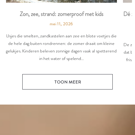
Dé zo
Zon, zee, strand: zomerproof met kids
mei 11, 2026
IJsjes die smelten, zandkastelen aan zee en blote voetjes die
de hele dag buiten rondrennen: de zomer draait om kleine
De zon
gelukjes. Kinderen beleven zonnige dagen vaak al spetterend
dat be
in het water of spelend...
friss
TOON MEER