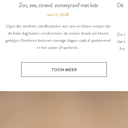
Dé zo
Zon, zee, strand: zomerproof met kids
mei 11, 2026
IJsjes die smelten, zandkastelen aan zee en blote voetjes die
de hele dag buiten rondrennen: de zomer draait om kleine
De zon
gelukjes. Kinderen beleven zonnige dagen vaak al spetterend
dat be
in het water of spelend...
friss
TOON MEER