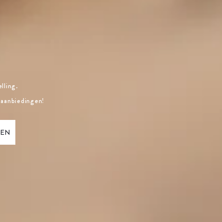
lling.
 aanbiedingen!