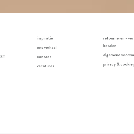
inspiratie
retourneren - ver
betalen
ons verhaal
algemene voorwa
JST
contact
privacy & cookie 
vacatures