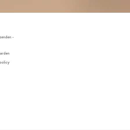
zenden -
arden
policy