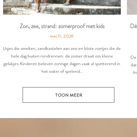
Dé
Zon, zee, strand: zomerproof met kids
mei 11, 2026
IJsjes die smelten, zandkastelen aan zee en blote voetjes die de
hele dag buiten rondrennen: de zomer draait om kleine
De 
gelukjes. Kinderen beleven zonnige dagen vaak al spetterend in
dat
het water of spelend...
fr
TOON MEER