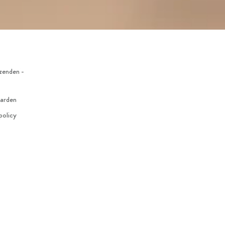
zenden -
arden
policy