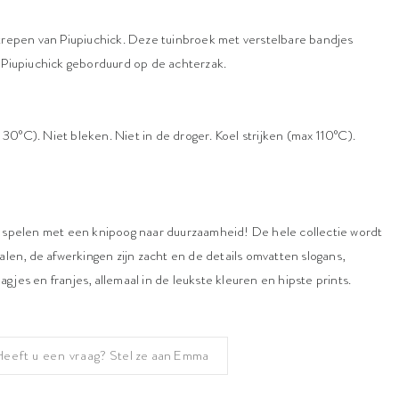
strepen van Piupiuchick. Deze tuinbroek met verstelbare bandjes
 Piupiuchick geborduurd op de achterzak.
0°C). Niet bleken. Niet in de droger. Koel strijken (max 110°C).
t spelen met een knipoog naar duurzaamheid! De hele collectie wordt
alen, de afwerkingen zijn zacht en de details omvatten slogans,
jes en franjes, allemaal in de leukste kleuren en hipste prints.
Heeft u een vraag?
Stel ze aan Emma