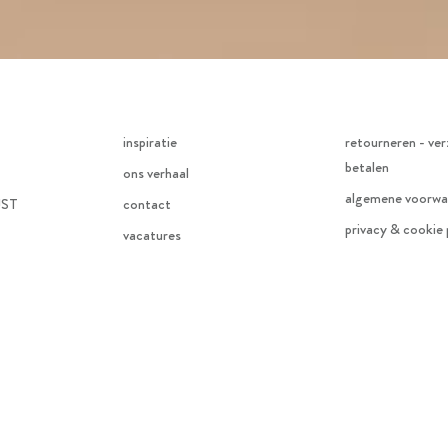
inspiratie
retourneren - ver
betalen
ons verhaal
algemene voorwa
JST
contact
privacy & cookie 
vacatures