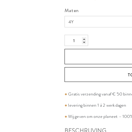
Maten
T
●
Gratis verzending vanaf € 50 bin
●
levering binnen 1 à 2 werkdagen
●
Wij geven om onze planeet – 100%
BESCHRIJVING