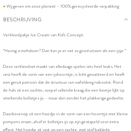
●
Wij geven om onze planeet – 100% gerecycleerde verpakking
BESCHRIJVING
Verkleedpakje Ice Cream van Kid's Concept.
“Having a meltdown? Dan kun je er net zo goed uitzien als een ijsje.”
Deze verkleedset maakt van alledaags spelen iets heel leuks. Het
vest heeft de vorm van een ijshoorntje, is licht gewatteerd en heeft
een geruit patroon dat de structuur van wafeldeeg nabootst. Rond
de hals zit een zachte, soepel vallende kraag die een beetje lijkt op
smeltende bolletjes ijs – maar dan zonder het plakkerige gedeelte.
Daarbovenop zit een hoedje in de vorm van een hoorntje met kleine
pompons eraan, alsof er bolletjes ijs op zijn gestapeld voor extra
effect. Het hoedje zit vast op een zachte, met stof beklede