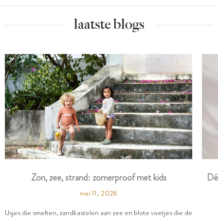
laatste blogs
Dé
Zon, zee, strand: zomerproof met kids
mei 11, 2026
IJsjes die smelten, zandkastelen aan zee en blote voetjes die de