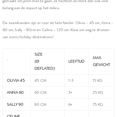
gemaakt om jaren mee te gaan, ze hechten als merk dan ook veel
belang aan de impact op het milieu.
De zwembanden zijn er voor de hele familie: Olivia – 45 cm, Anna –
60 cm, Sally - 90cm en Celine – 120 cm. Klaar om weg te dromen
van iconic holiday destinations!
SIZE
MAX.
(Ø
LEEFTIJD
GEWICHT
DEFLATED)
OLIVIA 45
45 CM
1-3
15 KG
ANNA 60
60 CM
3+
25 KG
SALLY 90
90 CM
6+
75 KG
CELINE