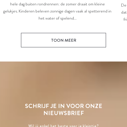
hele dag buiten rondrennen: de zomer draait om kleine
De 
gelukjes. Kinderen beleven zonnige dagen vaak al spetterend in
dat
het water of spelend...
fr
TOON MEER
SCHRIJF JE IN VOOR ONZE
NIEUWSBRIEF
Wil jij enkel het beste voor je kleintje?