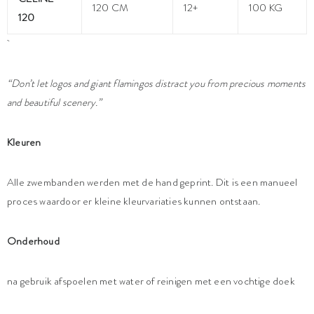
120 CM
12+
100 KG
120
“Don’t let logos and giant flamingos distract you from precious moments
and beautiful scenery.”
Kleuren
Alle zwembanden werden met de hand geprint. Dit is een manueel
proces waardoor er kleine kleurvariaties kunnen ontstaan.
Onderhoud
na gebruik afspoelen met water of reinigen met een vochtige doek