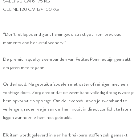
SALLY 90 CM 6+ 75 KG
CELINE 120 CM 12+ 100 KG
“Don’t let logos and giant flamingos distract you from precious
moments and beautiful scenery.”
De premium quality zwembanden van Petites Pommes zijn gemaakt
om jaren mee te gaan!
Onderhoud: Na gebruik afspoelen met water of reinigen met een
vochtige doek. Zorg ervoor dat de zwemband volledig droog is voor je
hem opvouwt en opbergt. Om de levensduur van je zwemband te
verlengen, raden we je aan om hem nooit in direct zonlicht te laten
liggen wanneer je hem niet gebruikt.
Elk item wordt geleverd in een herbruikbare stoffen zak, gemaakt