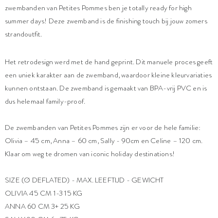
zwembanden van Petites Pommes ben je totally ready for high
summer days! Deze zwemband is de finishing touch bij jouw zomers
strandoutfit.
Het retrodesign werd met de hand geprint. Dit manuele proces geeft
een uniek karakter aan de zwemband, waardoor kleine kleurvariaties
kunnen ontstaan. De zwemband is gemaakt van BPA-vrij PVC en is
dus helemaal family-proof.
De zwembanden van Petites Pommes zijn er voor de hele familie:
Olivia – 45 cm, Anna – 60 cm, Sally - 90cm en Celine – 120 cm.
Klaar om weg te dromen van iconic holiday destinations!
SIZE (Ø DEFLATED) - MAX. LEEFTIJD - GEWICHT
OLIVIA 45 CM 1-3 15 KG
ANNA 60 CM 3+ 25 KG