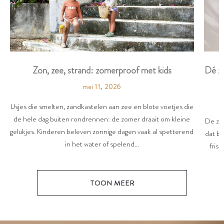
Dé zo
Zon, zee, strand: zomerproof met kids
mei 11, 2026
IJsjes die smelten, zandkastelen aan zee en blote voetjes die
de hele dag buiten rondrennen: de zomer draait om kleine
De zon
gelukjes. Kinderen beleven zonnige dagen vaak al spetterend
dat be
in het water of spelend...
friss
TOON MEER