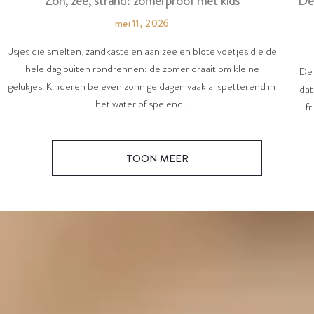
Dé
Zon, zee, strand: zomerproof met kids
mei 11, 2026
IJsjes die smelten, zandkastelen aan zee en blote voetjes die de
hele dag buiten rondrennen: de zomer draait om kleine
De 
gelukjes. Kinderen beleven zonnige dagen vaak al spetterend in
dat
het water of spelend...
fr
TOON MEER