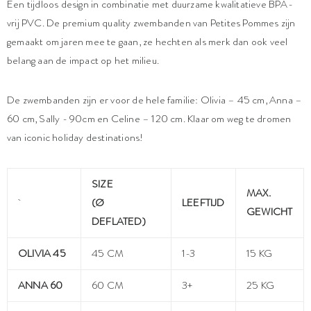
Een tijdloos design in combinatie met duurzame kwalitatieve BPA-
vrij PVC. De premium quality zwembanden van Petites Pommes zijn
gemaakt om jaren mee te gaan, ze hechten als merk dan ook veel
belang aan de impact op het milieu.
De zwembanden zijn er voor de hele familie: Olivia – 45 cm, Anna –
60 cm, Sally - 90cm en Celine – 120 cm. Klaar om weg te dromen
van iconic holiday destinations!
SIZE
MAX.
(Ø
LEEFTIJD
GEWICHT
DEFLATED)
OLIVIA 45
45 CM
1-3
15 KG
ANNA 60
60 CM
3+
25 KG