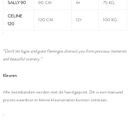
SALLY 90
90 CM
6+
75 KG
CELINE
120 CM
12+
100 KG
120
“Don’t let logos and giant flamingos distract you from precious moments
and beautiful scenery.”
Kleuren
Alle zwembanden werden met de hand geprint. Dit is een manueel
proces waardoor er kleine kleurvariaties kunnen ontstaan.