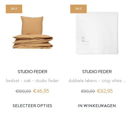
SALE
SALE
STUDIO FEDER
STUDIO FEDER
bedset - oak - studio feder
dubbele lakens - crisp white -
studio feder
€46,95
€62,95
€100,00
€90,00
IN WINKELWAGEN