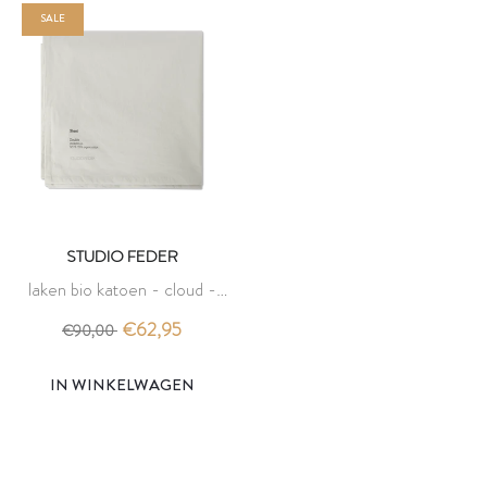
SALE
STUDIO FEDER
laken bio katoen - cloud -
studio feder
€62,95
€90,00
IN WINKELWAGEN