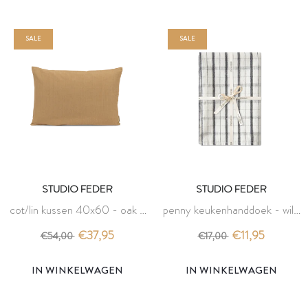
SALE
SALE
STUDIO FEDER
STUDIO FEDER
cot/lin kussen 40x60 - oak -
penny keukenhanddoek - wild
studio feder
check - studio feder
€37,95
€11,95
€54,00
€17,00
IN WINKELWAGEN
IN WINKELWAGEN