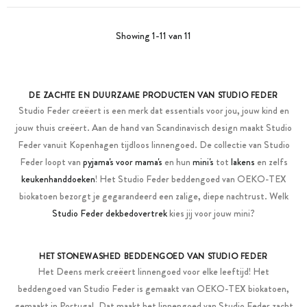
Showing 1-11 van 11
DE ZACHTE EN DUURZAME PRODUCTEN VAN STUDIO FEDER
Studio Feder creëert is een merk dat essentials voor jou, jouw kind en
jouw thuis creëert. Aan de hand van Scandinavisch design maakt Studio
Feder vanuit Kopenhagen tijdloos linnengoed. De collectie van Studio
Feder loopt van
pyjama's voor mama's
en hun
mini's
tot
lakens
en zelfs
keukenhanddoeken
! Het Studio Feder beddengoed van OEKO-TEX
biokatoen bezorgt je gegarandeerd een zalige, diepe nachtrust. Welk
Studio Feder dekbedovertrek
kies jij voor jouw mini?
HET STONEWASHED BEDDENGOED VAN STUDIO FEDER
Het Deens merk creëert linnengoed voor elke leeftijd! Het
beddengoed van Studio Feder is gemaakt van OEKO-TEX biokatoen,
gemaakt in Portugal. Dat maakt het linnengoed van Studio Feder zacht