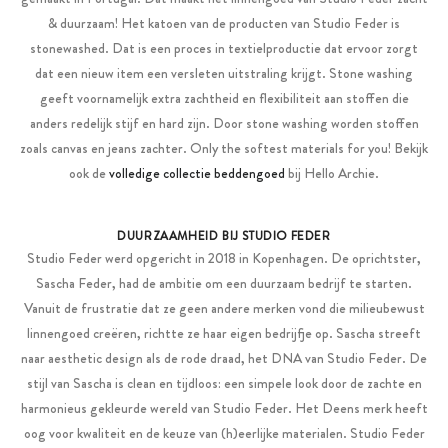
& duurzaam! Het katoen van de producten van Studio Feder is
stonewashed. Dat is een proces in textielproductie dat ervoor zorgt
dat een nieuw item een versleten uitstraling krijgt. Stone washing
geeft voornamelijk extra zachtheid en flexibiliteit aan stoffen die
anders redelijk stijf en hard zijn. Door stone washing worden stoffen
zoals canvas en jeans zachter. Only the softest materials for you! Bekijk
ook de
volledige collectie beddengoed
bij Hello Archie.
DUURZAAMHEID BIJ STUDIO FEDER
Studio Feder werd opgericht in 2018 in Kopenhagen. De oprichtster,
Sascha Feder, had de ambitie om een duurzaam bedrijf te starten.
Vanuit de frustratie dat ze geen andere merken vond die milieubewust
linnengoed creëren, richtte ze haar eigen bedrijfje op. Sascha streeft
naar aesthetic design als de rode draad, het DNA van Studio Feder. De
stijl van Sascha is clean en tijdloos: een simpele look door de zachte en
harmonieus gekleurde wereld van Studio Feder. Het Deens merk heeft
oog voor kwaliteit en de keuze van (h)eerlijke materialen. Studio Feder