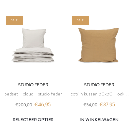
SALE
SALE
STUDIO FEDER
STUDIO FEDER
bedset - cloud - studio feder
cot/lin kussen 50x50 - oak -
studio feder
€46,95
€37,95
€200,00
€54,00
IN WINKELWAGEN