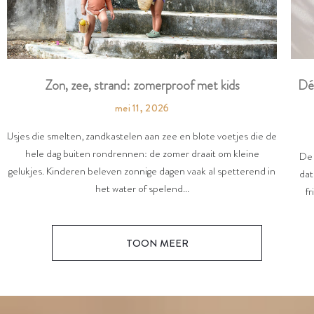
Dé
Zon, zee, strand: zomerproof met kids
mei 11, 2026
IJsjes die smelten, zandkastelen aan zee en blote voetjes die de
hele dag buiten rondrennen: de zomer draait om kleine
De 
gelukjes. Kinderen beleven zonnige dagen vaak al spetterend in
dat
het water of spelend...
fr
TOON MEER