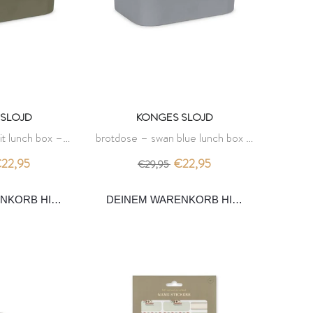
SLOJD
KONGES SLOJD
it lunch box –
brotdose – swan blue lunch box –
slojd
konges slojd
22,95
€22,95
€29,95
ENKORB HINZUFÜGEN
DEINEM WARENKORB HINZUFÜGEN