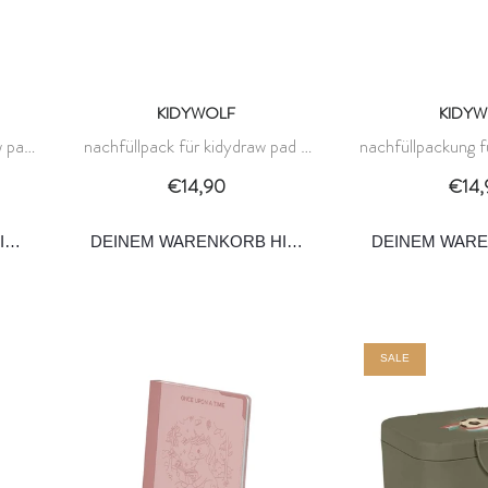
KIDYWOLF
KIDYW
w pad
nachfüllpack für kidydraw pad -
nachfüllpackung f
sport 8+ - kidywolf
- once upon a tim
€14,90
€14,
INZUFÜGEN
DEINEM WARENKORB HINZUFÜGEN
DEINEM WAR
SALE