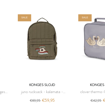
SALE
SALE
KONGES SLOJD
KONGES 
nges
juno rucksack - kalamata -
clover thermo-
konges slojd
sleet - kon
€59,95
€
€69,95
€42,95