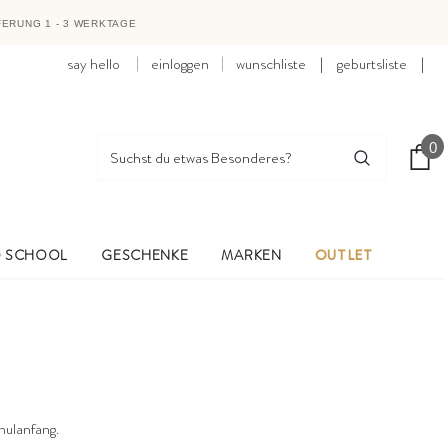
FERUNG 1 - 3 WERKTAGE
say hello
einloggen
wunschliste
|
geburtsliste
|
0
O SCHOOL
GESCHENKE
MARKEN
OUTLET
hulanfang.