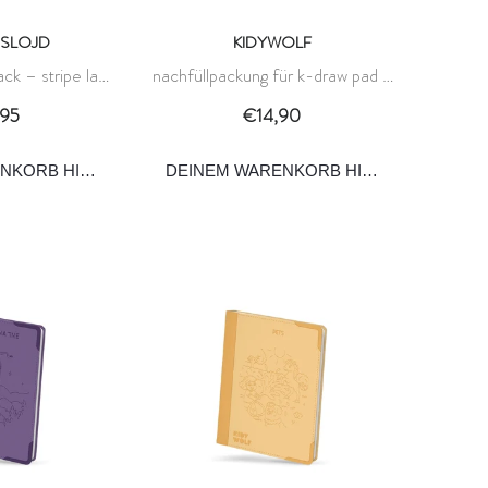
SLOJD
KIDYWOLF
ck – stripe la
nachfüllpackung für k-draw pad -
es slojd
galaxien 10+ - kidywolf
95
€14,90
ENKORB HINZUFÜGEN
DEINEM WARENKORB HINZUFÜGEN