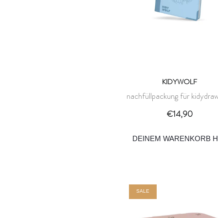
KIDYWOLF
nachfüllpackung für kidydra
– everyday heroes 6+ – kid
€14,90
DEINEM WARENKORB H
SALE