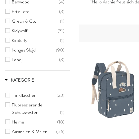
Banwood
(4)
Hello Archie freut sich d
Ette Tete
(3)
Grech & Co.
(1)
Kidywolf
(31)
Kinderly
(1)
Konges Slojd
(90)
Londji
(3)
Lässig
(63)
Meri Meri
(3)
KATEGORIE
Own Stuff
(35)
Trinkflaschen
(23)
Scoot And Ride
(4)
Fluoreszierende
Sticky Lemon
(29)
Schutzwesten
(1)
Stockmar
(2)
Helme
(18)
Topbright
(1)
Ausmalen & Malen
(56)