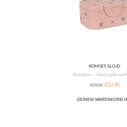
KONGES SLOJD
brotdose – cherry pink lunc
– konges slojd
€22,95
€29,95
DEINEM WARENKORB H