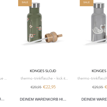
SALE
SALE
KONGES SLOJD
KONGES 
ue -
thermo-trinkflasche - kick it
thermo-trinkflasc
green - konges slojd
konges 
€22,95
€
€29,95
€29,95
INZUFÜGEN
DEINEM WARENKORB HINZUFÜGEN
DEINEM WAR