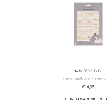
KONGES SLOJD
namensaufkleber - swan bl
konges slojd
€14,95
DEINEM WARENKORB H