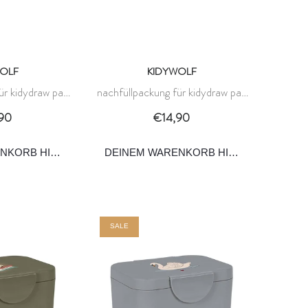
OLF
KIDYWOLF
ür kidydraw pad
nachfüllpackung für kidydraw pad
e 8+ - kidywolf
- haustiere 6+ - kidywolf
90
€14,90
ENKORB HINZUFÜGEN
DEINEM WARENKORB HINZUFÜGEN
SALE