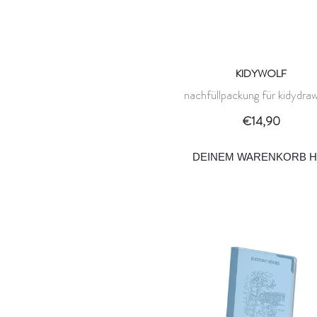
KIDYWOLF
nachfüllpackung für kidydra
- horses 8+ - kidywolf
€14,90
DEINEM WARENKORB H