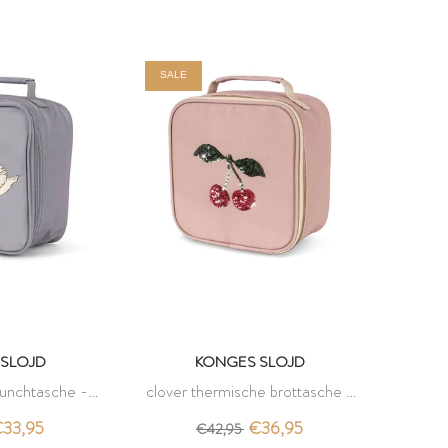
SALE
SLOJD
KONGES SLOJD
lunchtasche -
clover thermische brottasche -
ges slojd
cherry - konges slojd
33,95
€36,95
€42,95