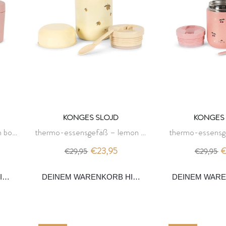
KONGES SLOJD
KONGES 
h box
thermo-essensgefäß – lemon –
thermo-essensg
konges slojd
glitter – ko
€23,95
€
€29,95
€29,95
INZUFÜGEN
DEINEM WARENKORB HINZUFÜGEN
DEINEM WAR