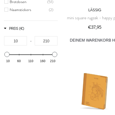
Brotdosen
(51)
Naamstickers
(2)
LÄSSIG
mini square rugzak - happy p
Regenschirme
(4)
- midnight blue - lässig
Stifttaschen
(18)
€37,95
PREIS (€)
Rucksäcke
(61)
DEINEM WARENKORB H
Schulranzen
-
(36)
10
60
110
160
210