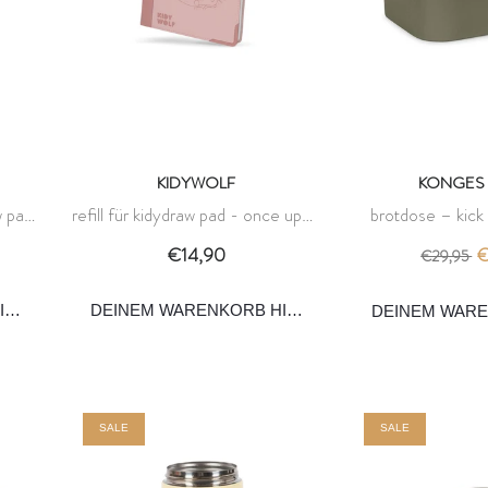
KIDYWOLF
KONGES 
w pad
refill für kidydraw pad - once upon
brotdose – kick 
ywolf
a time 6+ - kidywolf
konges 
€14,90
€
€29,95
INZUFÜGEN
DEINEM WARENKORB HINZUFÜGEN
DEINEM WAR
SALE
SALE