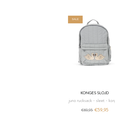
SALE
KONGES SLOJD
juno rucksack - sleet - ko
slojd
€59,95
€69,95