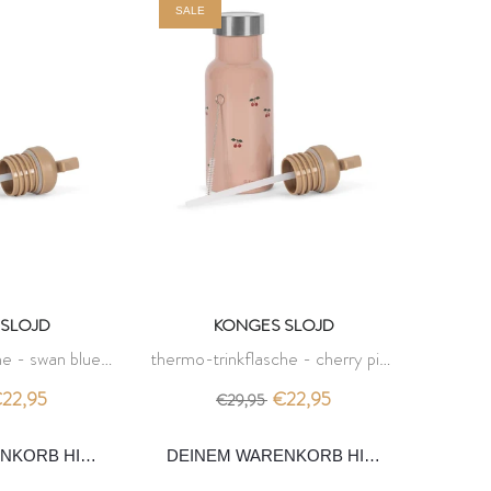
SALE
SLOJD
KONGES SLOJD
he - swan blue -
thermo-trinkflasche - cherry pink
slojd
- konges slojd
22,95
€22,95
€29,95
ENKORB HINZUFÜGEN
DEINEM WARENKORB HINZUFÜGEN