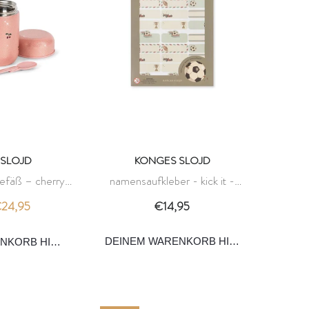
SLOJD
KONGES SLOJD
efäß – cherry
namensaufkleber - kick it -
nges slojd
konges slojd
24,95
€14,95
DEINEM WARENKORB HINZUFÜGEN
ENKORB HINZUFÜGEN