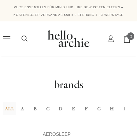
PURE ESSENTIALS FÜR MINIS UND IHRE BEWUSSTEN ELTERN
●
KOSTENLOSER VERSAND AB €50
●
LIEFERUNG 1 - 3 WERKTAGE
0
brands
ALL
A
B
C
D
E
F
G
H
I
AEROSLEEP