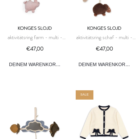
KONGES SLOJD
KONGES SLOJD
aktivitätsring farm - multi -
aktivitätsring schaf - multi -
konges slojd
konges slojd
€47,00
€47,00
DEINEM WARENKORB HINZUFÜGEN
DEINEM WARENKORB HI
SALE