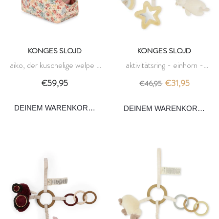
KONGES SLOJD
KONGES SLOJD
aiko, der kuschelige welpe -
aktivitätsring - einhorn -
konges slojd
konges slojd
€59,95
€31,95
€46,95
DEINEM WARENKORB HINZUFÜGEN
DEINEM WARENKORB HI