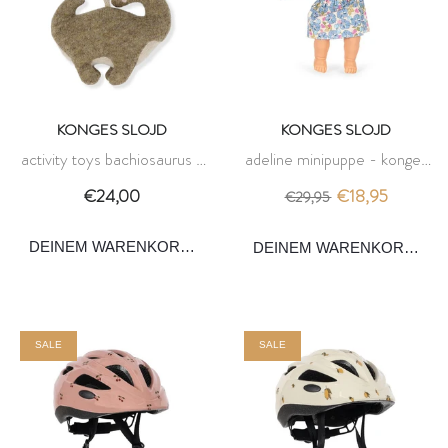
KONGES SLOJD
KONGES SLOJD
activity toys bachiosaurus -
adeline minipuppe - konges
konges slojd
slojd
€24,00
€18,95
€29,95
DEINEM WARENKORB HINZUFÜGEN
DEINEM WARENKORB HI
SALE
SALE