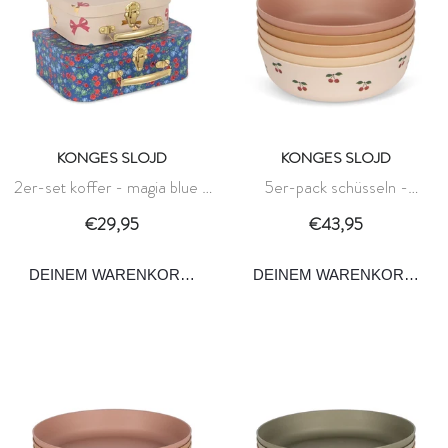
KONGES SLOJD
KONGES SLOJD
2er-set koffer - magia blue -
5er-pack schüsseln -
konges slojd
kirschmischung - konges slojd
€29,95
€43,95
DEINEM WARENKORB HINZUFÜGEN
DEINEM WARENKORB HI