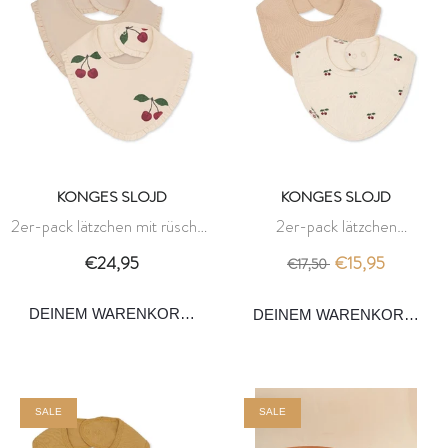
KONGES SLOJD
KONGES SLOJD
2er-pack lätzchen mit rüschen
2er-pack lätzchen
– ma grande cerise – konges
neugeborene - cherry -
€24,95
€15,95
€17,50
slojd
konges slojd
DEINEM WARENKORB HINZUFÜGEN
DEINEM WARENKORB HI
SALE
SALE