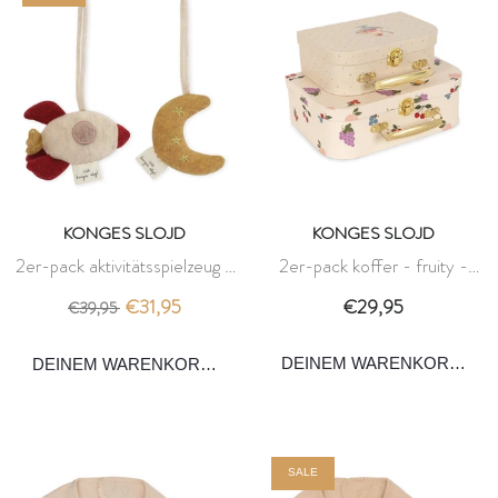
KONGES SLOJD
KONGES SLOJD
2er-pack aktivitätsspielzeug -
2er-pack koffer - fruity -
mond & rakete - konges slojd
konges slojd
€31,95
€29,95
€39,95
DEINEM WARENKORB HI
DEINEM WARENKORB HINZUFÜGEN
SALE