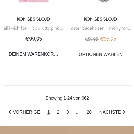
KONGES SLOJD
KONGES SLOJD
all i wish for – bow kitty pink –
aster badehosen - mon grand
konges slojd
citron / lorbeereiche - konges
€99,95
€35,95
€59,95
slojd
DEINEM WARENKORB HINZUFÜGEN
Showing 1-24 von 662
VORHERIGE
1
2
3
...
28
NÄCHSTE