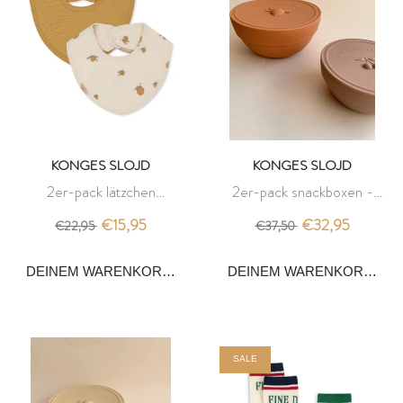
KONGES SLOJD
KONGES SLOJD
2er-pack lätzchen
2er-pack snackboxen -
neugeborene - lemon -
blush/terracotta - konges slojd
€15,95
€32,95
€22,95
€37,50
konges slojd
DEINEM WARENKORB HINZUFÜGEN
DEINEM WARENKORB HI
SALE