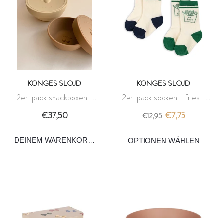
KONGES SLOJD
KONGES SLOJD
2er-pack snackboxen -
2er-pack socken - fries -
limonade/almond - konges
konges slojd
€37,50
€7,75
€12,95
slojd
DEINEM WARENKORB HINZUFÜGEN