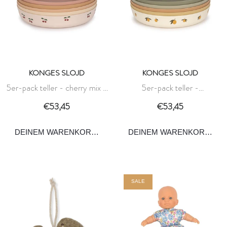
KONGES SLOJD
KONGES SLOJD
5er-pack teller - cherry mix -
5er-pack teller -
konges slojd
zitronenmischung - konges
€53,45
€53,45
slojd
DEINEM WARENKORB HINZUFÜGEN
DEINEM WARENKORB HI
SALE