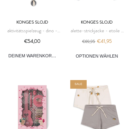
KONGES SLOJD
KONGES SLOJD
aktivitätsspielzeug - dino -
alette-strickjacke - etoile -
konges slojd
konges slojd
€54,00
€41,95
€69,95
DEINEM WARENKORB HINZUFÜGEN
SALE