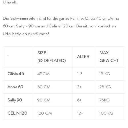
Umwelt.
Die Schwimmreifen sind für die ganze Familie: Olivia 45 cm, Anna
60 cm, Sally - 90 cm und Celine 120 cm. Bereit, von ikonischen
Urlaubszielen zu träumen!
SIZE
MAX.
ALTER
(Ø DEFLATED)
GEWICHT
Olivia 45
45CM
1-3
15 KG
Anna 60
60 CM
3+
25 KG
Sally 90
90 CM
6+
75KG
CELIN 120
120 CM
12+
100 KG